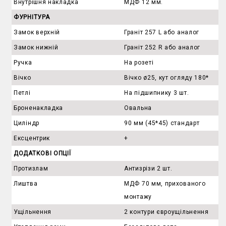
Внутрішня накладка
МДФ 12 мм.
ФУРНІТУРА
Замок верхній
Граніт 257 L або аналог
Замок нижній
Граніт 252 R або аналог
Ручка
На розеті
Вічко
Вічко ø25, кут огляду 180*
Петлі
На підшипнику 3 шт.
Броненакладка
Овальна
Циліндр
90 мм (45*45) стандарт
Ексцентрик
+
ДОДАТКОВІ ОПЦІЇ
Протизлам
Антизрізи 2 шт.
Лиштва
МДФ 70 мм, прихованого
монтажу
Ущільнення
2 контури євроущільнення