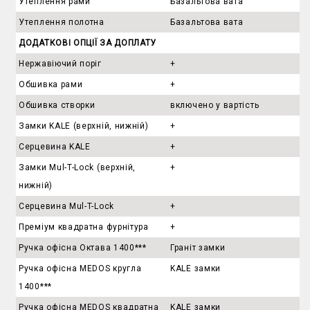
Утеплення рами
Базальтова вата
Утеплення полотна
Базальтова вата
ДОДАТКОВІ ОПЦІЇ ЗА ДОПЛАТУ
Нержавіючий поріг
+
Обшивка рами
+
Обшивка створки
включено у вартість
Замки KALE (верхній, нижній)
+
Серцевина KALE
+
Замки Mul-T-Lock (верхній,
+
нижній)
Серцевина Mul-T-Lock
+
Преміум квадратна фурнітура
+
Ручка офісна Октава 1400***
Граніт замки
Ручка офісна MEDOS кругла
KALE замки
1400***
Ручка офісна MEDOS квадратна
KALE замки