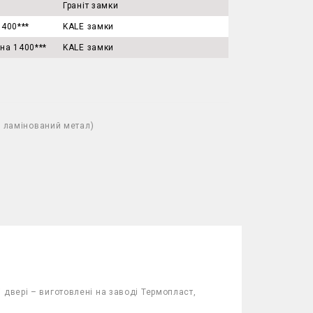
Граніт замки
1400***
KALE замки
на 1400***
KALE замки
й ламінований метал)
 двері – виготовлені на заводі Термопласт,