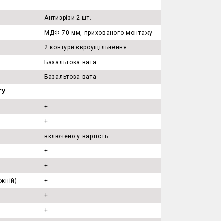
Антизрізи 2 шт.
МДФ 70 мм, прихованого монтажу
2 контури євроущільнення
Базальтова вата
Базальтова вата
ТУ
+
+
включено у вартість
)
+
+
ижній)
+
+
а
+