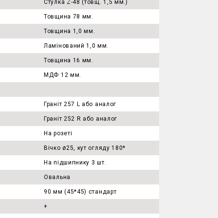
Стулка Z-48 (товщ. 1,5 мм.)
Товщина 78 мм.
Товщина 1,0 мм.
Ламінований 1,0 мм.
Товщина 16 мм.
МДФ 12 мм.
Граніт 257 L або аналог
Граніт 252 R або аналог
На розеті
Вічко ø25, кут огляду 180*
На підшипнику 3 шт.
Овальна
90 мм (45*45) стандарт
+