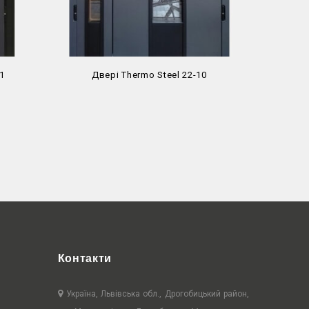
1
Двері Thermo Steel 22-10
Две
Контакти
Україна, Львівська обл., Дрогобицький район,