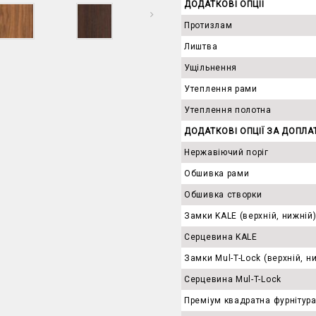
ДОДАТКОВІ ОПЦІЇ
Протизлам
Лиштва
Ущільнення
Утеплення рами
Утеплення полотна
ДОДАТКОВІ ОПЦІЇ ЗА ДОПЛА
Нержавіючий поріг
Обшивка рами
Обшивка створки
Замки KALE (верхній, нижній
Серцевина KALE
Замки Mul-T-Lock (верхній, н
Серцевина Mul-T-Lock
Преміум квадратна фурнітур