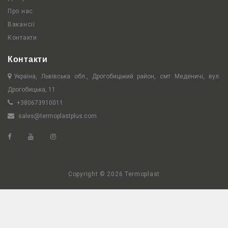
Про нас
Вакансії
Контакти
Контакти
Україна, Львівська обл., Дрогобицький район, смт Меденичі, вул.
Дрогобицька, 11
+380673910011
sales@termoplastplus.com
Copyright © 2026 Termoplast