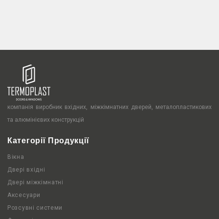
компанія виробник вхідних, міжкімнатних дверей, металопластикових
та алюмінієвих конструкцій
Категорії Продукції
Вікна
Двері вхідні
Двері міжкімнатні
Аксесуари
Розсувні системи