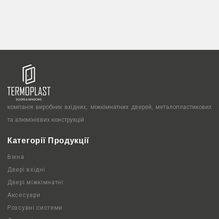
компанія виробник вхідних, міжкімнатних дверей, металопластикових
та алюмінієвих конструкцій
Категорії Продукції
Вікна
Двері вхідні
Двері міжкімнатні
Аксесуари
Розсувні системи