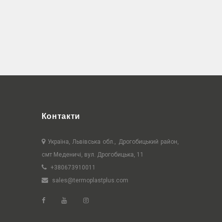
Контакти
Україна, Львівська обл., Дрогобицький район,
смт Меденичі, вул. Дрогобицька, 11
+380673910011
sales@termoplastplus.com