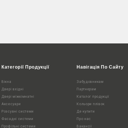
Категорії Продукції
Навігація По Сайту
Вікна
Забудовникам
Двері вхідні
Партнерам
Двері міжкімнатні
Каталог продукції
Аксесуари
Кольори плівок
Розсувні системи
Де купити
Фасадні системи
Про нас
Профільні системи
Вакансії