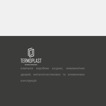
компанія виробник вхідних, міжкімнатних
дверей, металопластикових та алюмінієвих
конструкцій