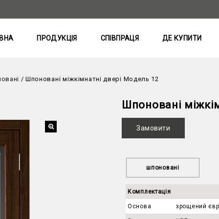
ВНА
ПРОДУКЦІЯ
СПІВПРАЦЯ
ДЕ КУПИТИ
новані
/
Шпоновані міжкімнатні двері Модель 12
Шпоновані міжкім
Замовити
шпоновані
Комплектація
Основа
зрощений євр