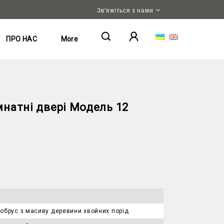
Зв’яжіться з нами
ПРО НАС
More
натні двері Модель 12
обрус з масиву деревини хвойних порід