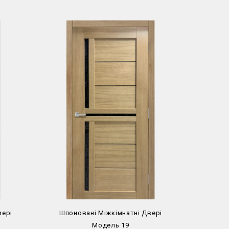
вері
Шпоновані Міжкімнатні Двері
Шпоно
Модель 19