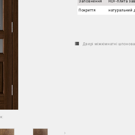
Заповнення
HDF-плита за
Покриття
натуральний 
Двері міжкімнатні шпонова
к: