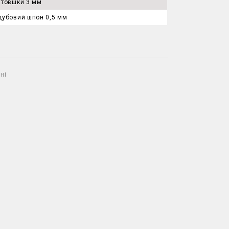
втовшки 3 мм
дубовий шпон 0,5 мм
ні