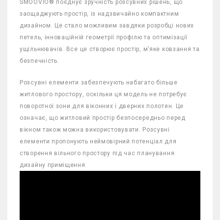
SMOOVIO® поєднує зручність розсувних рішень, що
заощаджують простір, із надзвичайно компактним
дизайном.‎ Це стало можливим завдяки розробці нових
петель, інноваційній геометрії профілю та оптимізації
ущільнювачів.‎ Все це створює простір, м’яке ковзання та
безпечність.
Розсувні елементи забезпечують набагато більше
житлового простору, оскільки ця модель не потребує
поворотної зони для віконних і дверних полотен.‎ Це
означає, що житловий простір безпосередньо перед
вікном також можна використовувати.‎ Розсувні
елементи пропонують неймовірний потенціал для
створення вільного простору під час планування
дизайну приміщення