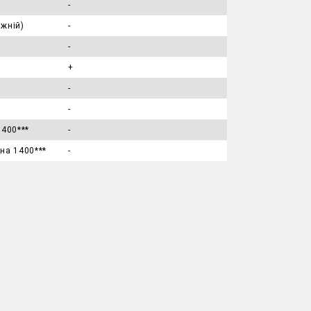
-
ижній)
-
-
+
а
-
-
1400***
-
на 1400***
-