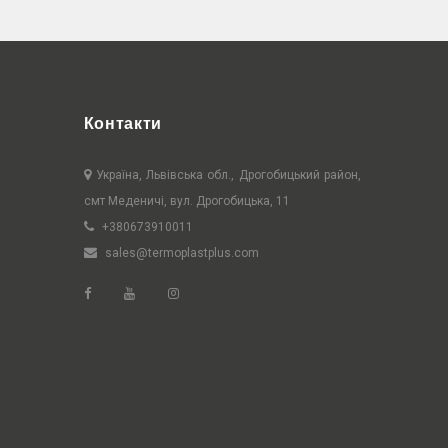
Контакти
Україна, Львівська обл., Дрогобицький район,
смт Меденичі, вул. Дрогобицька, 11
+380673910011
sales@termoplastplus.com