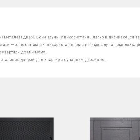
ні металеві двері. Вони зручні у використанні, легко відкриваються 
ртири — зламостійкість: використання якісного металу та комплект
 квартири до мінімуму.
 металевих дверей для квартир з сучасним дизайном.