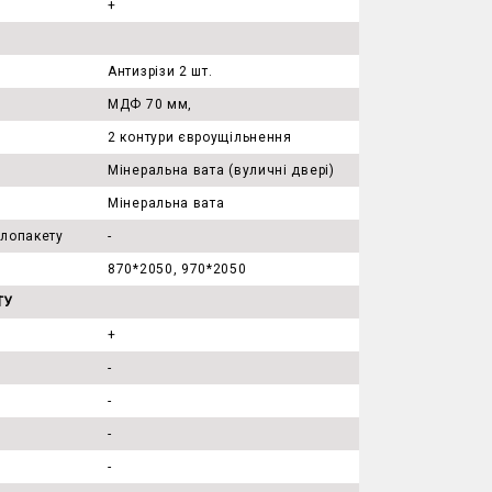
+
Антизрізи 2 шт.
МДФ 70 мм,
2 контури євроущільнення
Мінеральна вата (вуличні двері)
Мінеральна вата
клопакету
-
870*2050, 970*2050
ТУ
+
-
-
-
)
-