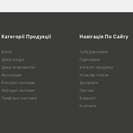
Категорії Продукції
Навігація По Сайту
Вікна
Забудовникам
Двері вхідні
Партнерам
Двері міжкімнатні
Каталог продукції
Аксесуари
Кольори плівок
Розсувні системи
Де купити
Фасадні системи
Про нас
Профільні системи
Вакансії
Контакти