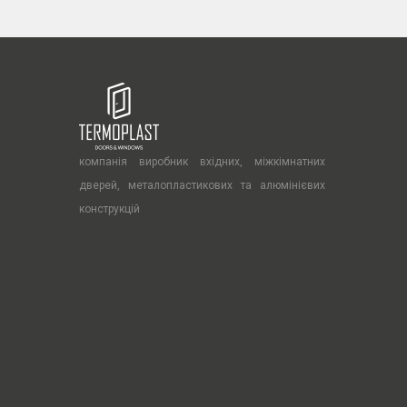
компанія виробник вхідних, міжкімнатних
дверей, металопластикових та алюмінієвих
конструкцій