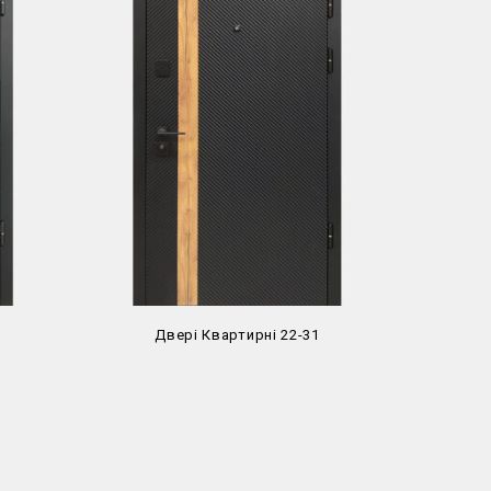
Двері Квартирні 22-31
Д