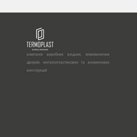
компанія виробник вхідних, міжкімнатних
дверей, металопластикових та алюмінієвих
конструкцій