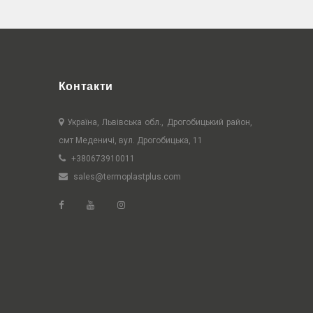
Контакти
Україна, Львівська обл., Дрогобицький район,
смт Меденичі, вул. Дрогобицька, 11
+380673910011
sales@termoplastplus.com