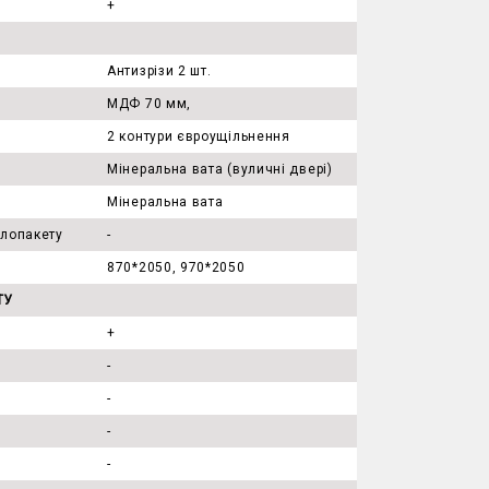
+
Антизрізи 2 шт.
МДФ 70 мм,
2 контури євроущільнення
Мінеральна вата (вуличні двері)
Мінеральна вата
клопакету
-
870*2050, 970*2050
ТУ
+
-
-
-
)
-