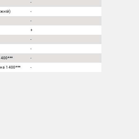
-
ижній)
-
-
+
а
-
-
1400***
-
на 1400***
-