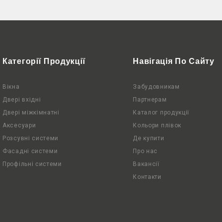
Категорії Продукції
Навігація По Сайту
Вікна
Забудовникам
Двері вхідні
Партнерам
Двері міжкімнатні
Каталог продукції
Аксесуари
Кольори плівок
Розсувні системи
Де купити
Фасадні системи
Про нас
Профільні системи
Вакансії
Контакти