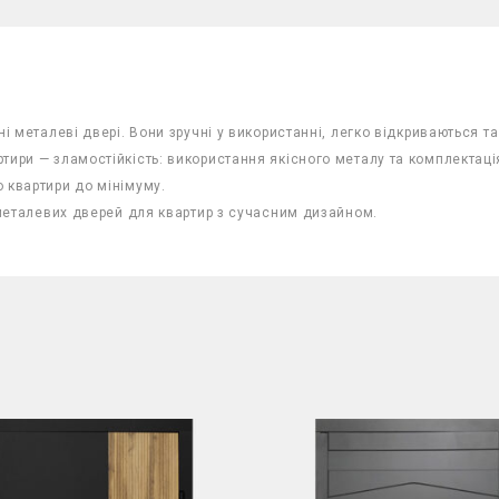
ні металеві двері. Вони зручні у використанні, легко відкриваються 
ртири — зламостійкість: використання якісного металу та комплект
 квартири до мінімуму.
 металевих дверей для квартир з сучасним дизайном.