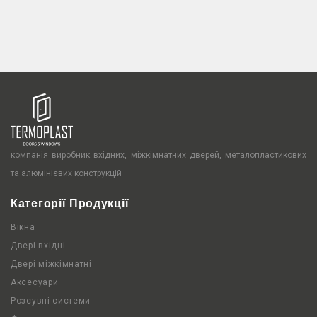
компанія виробник вхідних, міжкімнатних дверей, металопластикових
та алюмінієвих конструкцій
Категорії Продукції
Вікна
Двері вхідні
Двері міжкімнатні
Аксесуари
Розсувні системи