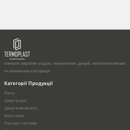
компанія виробник вхідних, міжкімнатних дверей, металопластикових
та алюмінієвих конструкцій
Категорії Продукції
Вікна
Двері вхідні
Двері міжкімнатні
Аксесуари
Розсувні системи