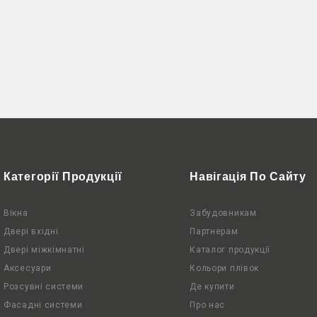
Категорії Продукції
Навігація По Сайту
Вікна
Забудовникам
Двері вхідні
Партнерам
Двері міжкімнатні
Каталог продукції
Аксесуари
Кольори плівок
Розсувні системи
Де купити
Фасадні системи
Про нас