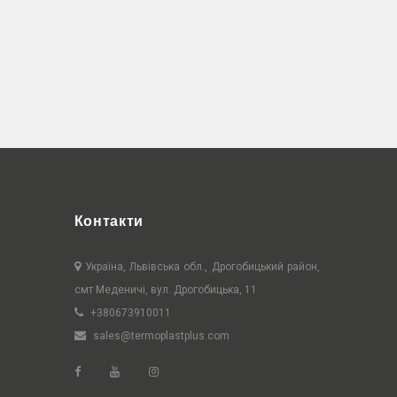
Контакти
Україна, Львівська обл., Дрогобицький район,
смт Меденичі, вул. Дрогобицька, 11
+380673910011
sales@termoplastplus.com