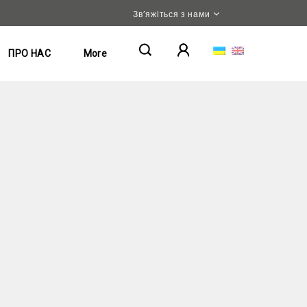
Зв’яжіться з нами
ПРО НАС
More