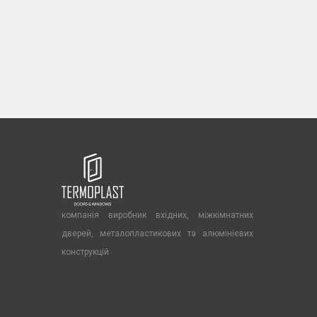
компанія виробник вхідних, міжкімнатних
дверей, металопластикових та алюмінієвих
конструкцій