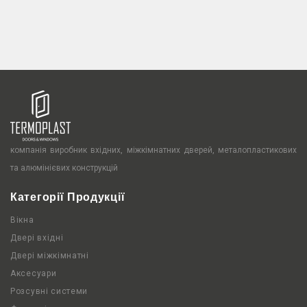
компанія виробник вхідних, міжкімнатних дверей, металопластикових
та алюмінієвих конструкцій
Категорії Продукції
Вікна
Двері вхідні
Двері міжкімнатні
Аксесуари
Розсувні системи