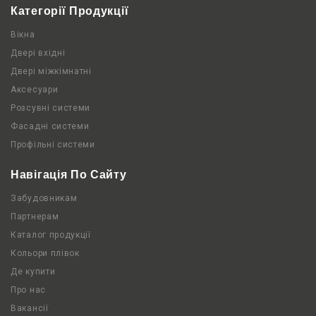
Категорії Продукції
Вікна
Двері вхідні
Двері міжкімнатні
Аксесуари
Розсувні системи
Фасадні системи
Профільні системи
Навігація По Сайту
Забудовникам
Партнерам
Каталог продукції
Кольори плівок
Де купити
Про нас
Вакансії